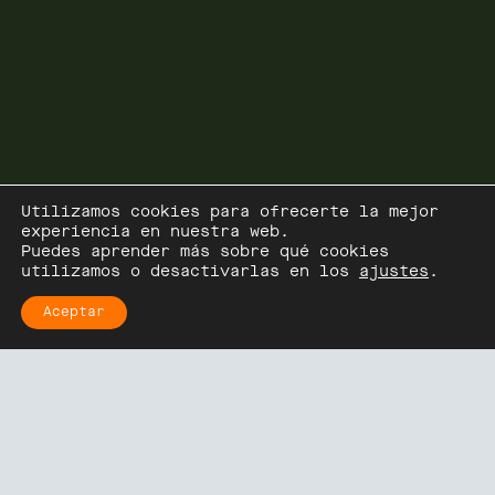
POLITICA DE PRIVACIDAD & COOKIES
CREADO POR:
JULEN SAENZ
/
JOSE GUADIX
Utilizamos cookies para ofrecerte la mejor
experiencia en nuestra web.
Puedes aprender más sobre qué cookies
utilizamos o desactivarlas en los
ajustes
.
Aceptar
Sara Pallarés, CEO y Fundadora del