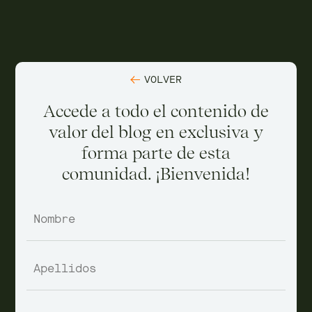
VOLVER
VOLVER
VOLVER
Accede a todo el contenido de
Estoy encantada de poder
valor del blog en exclusiva y
conocerte y acompañarte. Me
VÍDEOS
30/11/2022
forma parte de esta
pondré en contacto contigo lo
comunidad. ¡Bienvenida!
antes posible. ¡Gracias!